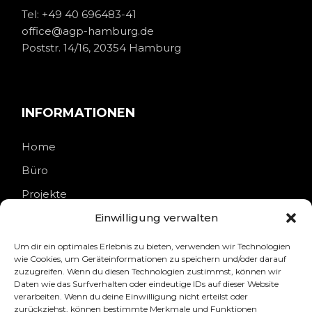
Tel:
+49 40 696483-41
office@agp-hamburg.de
Poststr. 14/16, 20354 Hamburg
INFORMATIONEN
Home
Büro
Projekte
Kontakt
Einwilligung verwalten
Um dir ein optimales Erlebnis zu bieten, verwenden wir Technologien
wie Cookies, um Geräteinformationen zu speichern und/oder darauf
zuzugreifen. Wenn du diesen Technologien zustimmst, können wir
Daten wie das Surfverhalten oder eindeutige IDs auf dieser Website
RECHTLICHES
verarbeiten. Wenn du deine Einwilligung nicht erteilst oder
zurückziehst, können bestimmte Merkmale und Funktionen