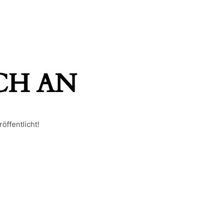
H AN
öffentlicht!