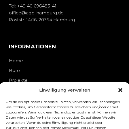
Tel:
+49 40 696483-41
office@agp-hamburg.de
Poststr. 14/16, 20354 Hamburg
INFORMATIONEN
Home
Büro
Projekte
Kontakt
Einwilligung verwalten
Um dir ein optimales Erlebnis zu bieten, verwenden wir Technologien
wie Cookies, um Geräteinformationen zu speichern und/oder darauf
zuzugreifen. Wenn du diesen Technologien zustimmst, können wir
Daten wie das Surfverhalten oder eindeutige IDs auf dieser Website
RECHTLICHES
verarbeiten. Wenn du deine Einwilligung nicht erteilst oder
zurückziehst, können bestimmte Merkmale und Funktionen