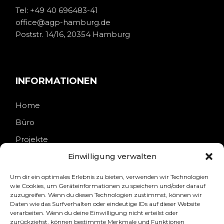
Tel:
+49 40 696483-41
office@agp-hamburg.de
Poststr. 14/16, 20354 Hamburg
INFORMATIONEN
Home
Büro
Projekte
Kontakt
Einwilligung verwalten
Um dir ein optimales Erlebnis zu bieten, verwenden wir Technologien
wie Cookies, um Geräteinformationen zu speichern und/oder darauf
zuzugreifen. Wenn du diesen Technologien zustimmst, können wir
Daten wie das Surfverhalten oder eindeutige IDs auf dieser Website
RECHTLICHES
verarbeiten. Wenn du deine Einwilligung nicht erteilst oder
zurückziehst, können bestimmte Merkmale und Funktionen